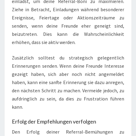
einlädst, um deine Referral-Boni zu maximieren.
Ziehe in Betracht, Einladungen während besonderer
Ereignisse, Feiertage oder Aktionszeiträume zu
senden, wenn deine Freunde eher geneigt sind,
beizutreten. Dies kann die Wahrscheinlichkeit
erhöhen, dass sie aktiv werden.
Zusätzlich solltest du strategisch gelegentlich
Erinnerungen senden. Wenn deine Freunde Interesse
gezeigt haben, sich aber noch nicht angemeldet
haben, kann eine sanfte Erinnerung sie dazu anregen,
den nächsten Schritt zu machen. Vermeide jedoch, zu
aufdringlich zu sein, da dies zu Frustration führen
kann.
Erfolg der Empfehlungen verfolgen
Den Erfolg deiner Referral-Bemühungen zu