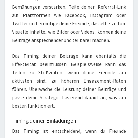
Bemühungen verstärken. Teile deinen Referral-Link
auf Plattformen wie Facebook, Instagram oder
Twitter und ermutige deine Freunde, dasselbe zu tun.
Visuelle Inhalte, wie Bilder oder Videos, können deine
Beiträge ansprechender und teilbarer machen.
Das Timing deiner Beiträge kann ebenfalls die
Effektivität beeinflussen. Beispielsweise kann das
Teilen zu Stoßzeiten, wenn deine Freunde am
aktivsten sind, zu höheren Engagement-Raten
führen. Überwache die Leistung deiner Beiträge und
passe deine Strategie basierend darauf an, was am
besten funktioniert.
Timing deiner Einladungen
Das Timing ist entscheidend, wenn du Freunde