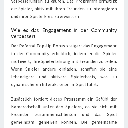
Verbesserungen zu kaufen. Das Programm ermutigt
die Spieler, aktiv mit ihren Freunden zu interagieren
und ihren Spielerkreis zu erweitern.
Wie es das Engagement in der Community
verbessert
Der Referral Top-Up Bonus steigert das Engagement
in der Community erheblich, indem er die Spieler
motiviert, ihre Spielerfahrung mit Freunden zu teilen.
Wenn Spieler andere einladen, schaffen sie eine
lebendigere und aktivere Spielerbasis, was zu
dynamischeren Interaktionen im Spiel führt.
Zusätzlich fördert dieses Programm ein Gefühl der
Kameradschaft unter den Spielern, da sie sich mit
Freunden zusammenschließen und das Spiel
gemeinsam genießen können. Die gemeinsame