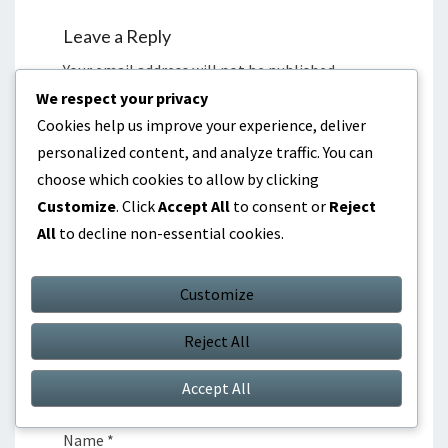
Leave a Reply
Your email address will not be published.
Required fields are marked
*
We respect your privacy
Cookies help us improve your experience, deliver
Comment
*
personalized content, and analyze traffic. You can
choose which cookies to allow by clicking
Customize
. Click
Accept All
to consent or
Reject
All
to decline non-essential cookies.
Customize
Reject All
Accept All
Name
*