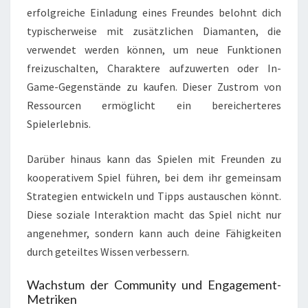
erfolgreiche Einladung eines Freundes belohnt dich
typischerweise mit zusätzlichen Diamanten, die
verwendet werden können, um neue Funktionen
freizuschalten, Charaktere aufzuwerten oder In-
Game-Gegenstände zu kaufen. Dieser Zustrom von
Ressourcen ermöglicht ein bereicherteres
Spielerlebnis.
Darüber hinaus kann das Spielen mit Freunden zu
kooperativem Spiel führen, bei dem ihr gemeinsam
Strategien entwickeln und Tipps austauschen könnt.
Diese soziale Interaktion macht das Spiel nicht nur
angenehmer, sondern kann auch deine Fähigkeiten
durch geteiltes Wissen verbessern.
Wachstum der Community und Engagement-
Metriken