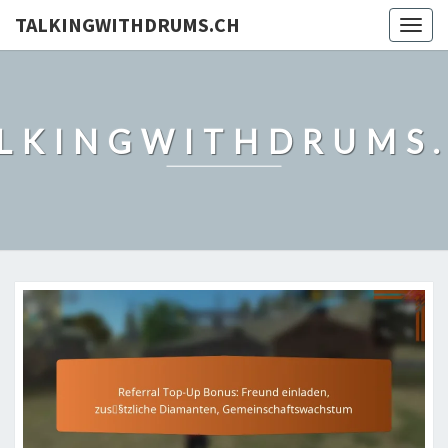
TALKINGWITHDRUMS.CH
Togg
navig
LKINGWITHDRUMS