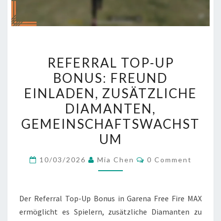
REFERRAL
REFERRAL TOP-UP
TOP-
BONUS: FREUND
UP
EINLADEN, ZUSÄTZLICHE
BONUS:
FREUND
DIAMANTEN,
EINLADEN,
GEMEINSCHAFTSWACHST
ZUSÄTZLICHE
UM
DIAMANTEN,
GEMEINSCHAFTSWACHST
Comments
10/03/2026
Mia Chen
0 Comment
Der Referral Top-Up Bonus in Garena Free Fire MAX
ermöglicht es Spielern, zusätzliche Diamanten zu