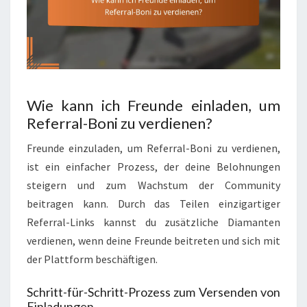
Wie kann ich Freunde einladen, um
Referral-Boni zu verdienen?
Freunde einzuladen, um Referral-Boni zu verdienen,
ist ein einfacher Prozess, der deine Belohnungen
steigern und zum Wachstum der Community
beitragen kann. Durch das Teilen einzigartiger
Referral-Links kannst du zusätzliche Diamanten
verdienen, wenn deine Freunde beitreten und sich mit
der Plattform beschäftigen.
Schritt-für-Schritt-Prozess zum Versenden von
Einladungen