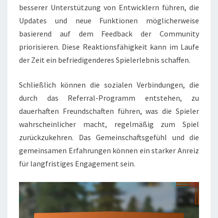
besserer Unterstützung von Entwicklern führen, die
Updates und neue Funktionen möglicherweise
basierend auf dem Feedback der Community
priorisieren. Diese Reaktionsfähigkeit kann im Laufe
der Zeit ein befriedigenderes Spielerlebnis schaffen.
Schließlich können die sozialen Verbindungen, die
durch das Referral-Programm entstehen, zu
dauerhaften Freundschaften führen, was die Spieler
wahrscheinlicher macht, regelmäßig zum Spiel
zurückzukehren. Das Gemeinschaftsgefühl und die
gemeinsamen Erfahrungen können ein starker Anreiz
für langfristiges Engagement sein.