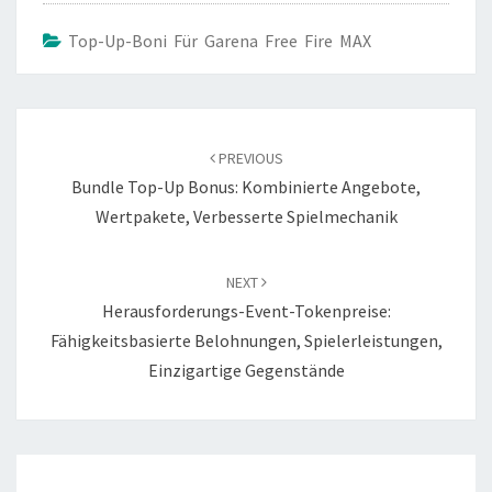
Top-Up-Boni Für Garena Free Fire MAX
Post
navigation
PREVIOUS
Bundle Top-Up Bonus: Kombinierte Angebote,
Wertpakete, Verbesserte Spielmechanik
NEXT
Herausforderungs-Event-Tokenpreise:
Fähigkeitsbasierte Belohnungen, Spielerleistungen,
Einzigartige Gegenstände