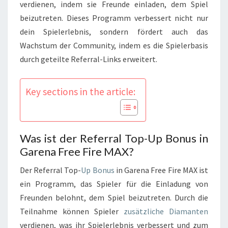
verdienen, indem sie Freunde einladen, dem Spiel
beizutreten. Dieses Programm verbessert nicht nur
dein Spielerlebnis, sondern fördert auch das
Wachstum der Community, indem es die Spielerbasis
durch geteilte Referral-Links erweitert.
Key sections in the article:
Was ist der Referral Top-Up Bonus in
Garena Free Fire MAX?
Der Referral Top-
Up Bonus
in Garena Free Fire MAX ist
ein Programm, das Spieler für die Einladung von
Freunden belohnt, dem Spiel beizutreten. Durch die
Teilnahme können Spieler
zusätzliche Diamanten
verdienen, was ihr Spielerlebnis verbessert und zum