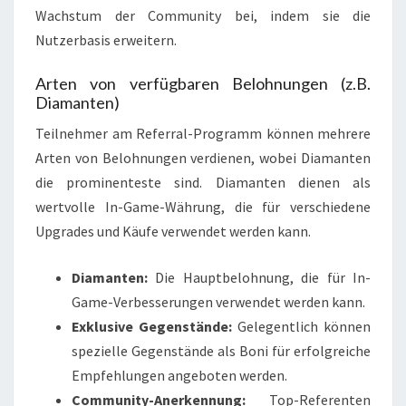
Wachstum der Community bei, indem sie die
Nutzerbasis erweitern.
Arten von verfügbaren Belohnungen (z.B.
Diamanten)
Teilnehmer am Referral-Programm können mehrere
Arten von Belohnungen verdienen, wobei Diamanten
die prominenteste sind. Diamanten dienen als
wertvolle In-Game-Währung, die für verschiedene
Upgrades und Käufe verwendet werden kann.
Diamanten:
Die Hauptbelohnung, die für In-
Game-Verbesserungen verwendet werden kann.
Exklusive Gegenstände:
Gelegentlich können
spezielle Gegenstände als Boni für erfolgreiche
Empfehlungen angeboten werden.
Community-Anerkennung:
Top-Referenten