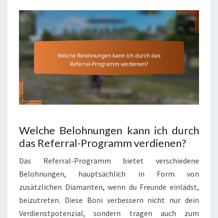
Welche Belohnungen kann ich durch
das Referral-Programm verdienen?
Das Referral-Programm bietet verschiedene
Belohnungen, hauptsächlich in Form von
zusätzlichen Diamanten, wenn du Freunde einlädst,
beizutreten. Diese Boni verbessern nicht nur dein
Verdienstpotenzial, sondern tragen auch zum