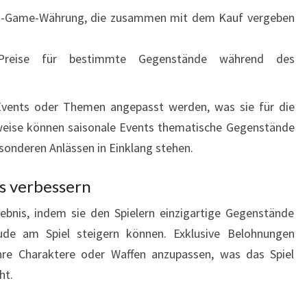
In-Game-Währung, die zusammen mit dem Kauf vergeben
reise für bestimmte Gegenstände während des
Events oder Themen angepasst werden, was sie für die
lsweise können saisonale Events thematische Gegenstände
esonderen Anlässen in Einklang stehen.
is verbessern
lebnis, indem sie den Spielern einzigartige Gegenstände
eude am Spiel steigern können. Exklusive Belohnungen
ihre Charaktere oder Waffen anzupassen, was das Spiel
ht.