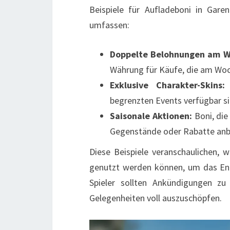
Beispiele für Aufladeboni in Gar
umfassen:
Doppelte Belohnungen am 
Währung für Käufe, die am Wo
Exklusive Charakter-Skins:
E
begrenzten Events verfügbar si
Saisonale Aktionen:
Boni, die
Gegenstände oder Rabatte anb
Diese Beispiele veranschaulichen, w
genutzt werden können, um das Eng
Spieler sollten Ankündigungen z
Gelegenheiten voll auszuschöpfen.