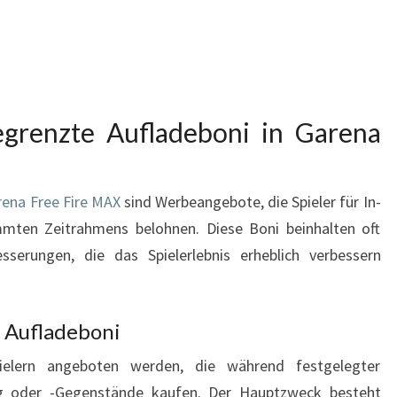
egrenzte Aufladeboni in Garena
rena Free Fire MAX
sind Werbeangebote, die Spieler für In-
mten Zeitrahmens belohnen. Diese Boni beinhalten oft
serungen, die das Spielerlebnis erheblich verbessern
 Aufladeboni
pielern angeboten werden, die während festgelegter
g oder -Gegenstände kaufen. Der Hauptzweck besteht