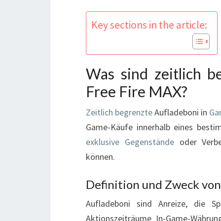
Key sections in the article:
Was sind zeitlich b
Free Fire MAX?
Zeitlich begrenzte
Aufladeboni in
Ga
Game-Käufe innerhalb eines bestim
exklusive Gegenstände
oder Verbes
können.
Definition und Zweck von
Aufladeboni sind Anreize, die S
Aktionszeiträume In-Game-Währun